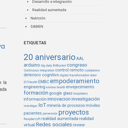
Desarrollo e integración
Realidad aumentada
Nutrición
SABIEN
ETIQUETAS
va
20 aniversario
AAL
arduino
congreso
big data
BitBucket
control remoto
Continuous Integration
cuidadores
deterioro cognitivo
digital transformation
dolor
empoderamiento
EMBC
e la
EITHealth
engineering
envejecimiento
ennova health
mada
formación
google glass
hospitales
innovacion
investigación
información
IoT
minería de procesos
móviles
investigar
proyectos
pacientes
prevención
realidad aumentada
realidad
RaspberryPi
Redes sociales
virtual
review