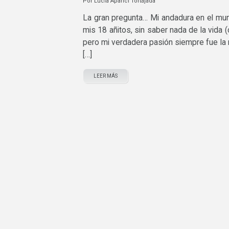
Por
Lucía Aparici Tortajada
La gran pregunta… Mi andadura en el mun
mis 18 añitos, sin saber nada de la vida 
pero mi verdadera pasión siempre fue la 
[…]
LEER MÁS