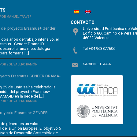
STS
POR MANUEL TRAVER
CONTACTO
n del proyecto Erasmus+ Gender
Universidad Politécnica de Val
Edificio 8G, Camino de Vera s/
46022 Valencia
dos años de trabajo intensivo, el
rasmus+ Gender Drama ID,
 desarrollar una metodología
Tel +34 963877606
para formar a […]
SABIEN – ITACA
POR ZOE VALERO RAMÓN
oyecto Erasmus+ GENDER DRAMA-
y 29 de junio se ha celebrado la
unión del proyecto Erasmus+
MA-ID en la sede de […]
POR ZOE VALERO RAMÓN
 proyecto Erasmus+ GENDER
 de género es un valor
 de la Unión Europea. El objetivo 5
tivos de Desarrollo Sostenible de