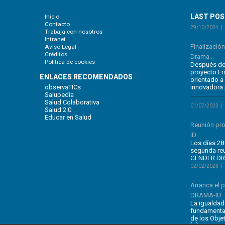
LAST PO
Inicio
Contacto
29/10/2024
Trabaja con nosotros
Intranet
Finalizació
Aviso Legal
Créditos
Drama...
Política de cookies
Después de 
proyecto E
ENLACES RECOMENDADOS
orientado a
observaTICs
innovadora 
Salupedia
Salud Colaborativa
01/07/2023
Salud 2.0
Educar en Salud
Reunión pr
ID
Los días 28 
segunda re
GENDER DRA
02/02/2023
Arranca el
DRAMA-ID
La igualdad
fundamental
de los Obje