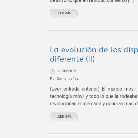
desarrollo, que en realidad comenzó […]
LEER MÁS
La evolución de los dis
diferente (II)
20/03/2018
Por
Gema Ibañez
(Leer entrada anterior) El mundo móvi
tecnología móvil y todo lo que la rodeab
revolucionan el mercado y generan más de 
LEER MÁS