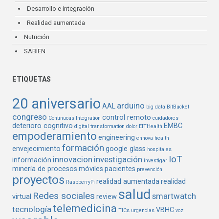
Desarrollo e integración
Realidad aumentada
Nutrición
SABIEN
ETIQUETAS
20 aniversario
arduino
AAL
big data
BitBucket
congreso
control remoto
Continuous Integration
cuidadores
deterioro cognitivo
EMBC
digital transformation
dolor
EITHealth
empoderamiento
engineering
ennova health
formación
envejecimiento
google glass
hospitales
IoT
innovacion
investigación
información
investigar
minería de procesos
móviles
pacientes
prevención
proyectos
realidad aumentada
realidad
RaspberryPi
salud
Redes sociales
smartwatch
virtual
review
telemedicina
tecnología
VBHC
TICs
urgencias
voz