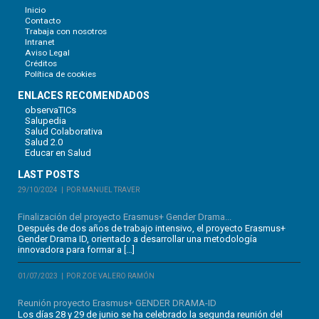
Inicio
Contacto
Trabaja con nosotros
Intranet
Aviso Legal
Créditos
Política de cookies
ENLACES RECOMENDADOS
observaTICs
Salupedia
Salud Colaborativa
Salud 2.0
Educar en Salud
LAST POSTS
29/10/2024
POR MANUEL TRAVER
Finalización del proyecto Erasmus+ Gender Drama...
Después de dos años de trabajo intensivo, el proyecto Erasmus+
Gender Drama ID, orientado a desarrollar una metodología
innovadora para formar a […]
01/07/2023
POR ZOE VALERO RAMÓN
Reunión proyecto Erasmus+ GENDER DRAMA-ID
Los días 28 y 29 de junio se ha celebrado la segunda reunión del