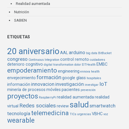
Realidad aumentada
Nutrición
SABIEN
ETIQUETAS
20 aniversario
arduino
AAL
big data
BitBucket
congreso
control remoto
Continuous Integration
cuidadores
deterioro cognitivo
EMBC
digital transformation
dolor
EITHealth
empoderamiento
engineering
ennova health
formación
envejecimiento
google glass
hospitales
IoT
innovacion
investigación
información
investigar
minería de procesos
móviles
pacientes
prevención
proyectos
realidad aumentada
realidad
RaspberryPi
salud
Redes sociales
smartwatch
virtual
review
telemedicina
tecnología
VBHC
TICs
urgencias
voz
wearable