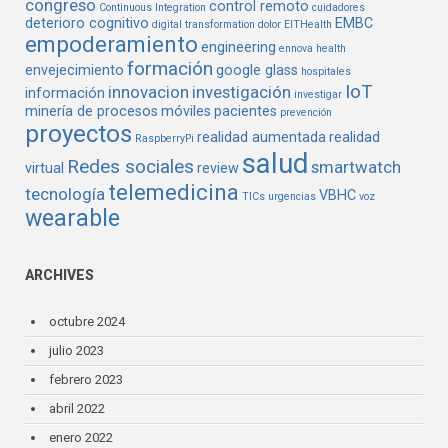
congreso
control remoto
Continuous Integration
cuidadores
deterioro cognitivo
EMBC
digital transformation
dolor
EITHealth
empoderamiento
engineering
ennova health
formación
envejecimiento
google glass
hospitales
IoT
innovacion
investigación
información
investigar
minería de procesos
móviles
pacientes
prevención
proyectos
realidad aumentada
realidad
RaspberryPi
salud
Redes sociales
smartwatch
virtual
review
telemedicina
tecnología
VBHC
TICs
urgencias
voz
wearable
ARCHIVES
octubre 2024
julio 2023
febrero 2023
abril 2022
enero 2022