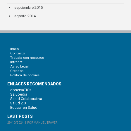
septiembre 2015
agosto 2014
Inicio
Contacto
Trabaja con nosotros
Intranet
Aviso Legal
Créditos
Política de cookies
ENLACES RECOMENDADOS
observaTICs
Salupedia
Salud Colaborativa
Salud 2.0
Educar en Salud
LAST POSTS
29/10/2024
POR MANUEL TRAVER