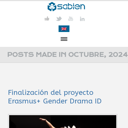
PRESENTACIÓN
POSTS MADE IN OCTUBRE, 2024
PROYECTOS
PUBLICACIONES
Finalización del proyecto
ACTIVIDADES
Erasmus+ Gender Drama ID
COMUNICACIÓN
CONTACTA