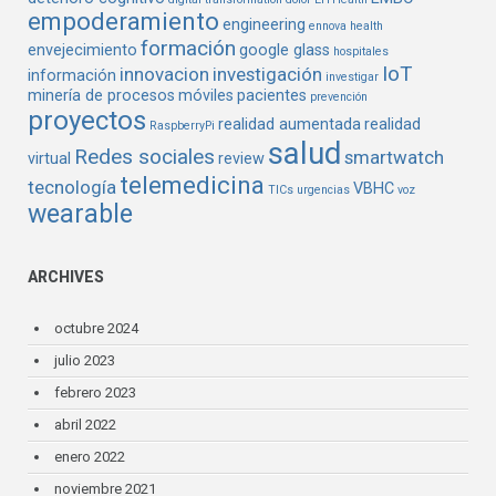
empoderamiento
engineering
ennova health
formación
envejecimiento
google glass
hospitales
IoT
innovacion
investigación
información
investigar
minería de procesos
móviles
pacientes
prevención
proyectos
realidad aumentada
realidad
RaspberryPi
salud
Redes sociales
smartwatch
virtual
review
telemedicina
tecnología
VBHC
TICs
urgencias
voz
wearable
ARCHIVES
octubre 2024
julio 2023
febrero 2023
abril 2022
enero 2022
noviembre 2021