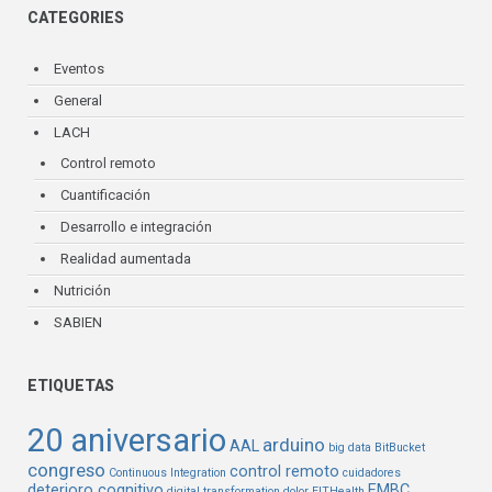
CATEGORIES
Eventos
General
LACH
Control remoto
Cuantificación
Desarrollo e integración
Realidad aumentada
Nutrición
SABIEN
ETIQUETAS
20 aniversario
arduino
AAL
big data
BitBucket
congreso
control remoto
Continuous Integration
cuidadores
deterioro cognitivo
EMBC
digital transformation
dolor
EITHealth