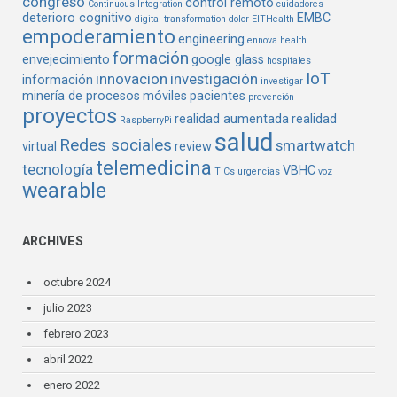
congreso
control remoto
Continuous Integration
cuidadores
deterioro cognitivo
EMBC
digital transformation
dolor
EITHealth
empoderamiento
engineering
ennova health
formación
envejecimiento
google glass
hospitales
IoT
innovacion
investigación
información
investigar
minería de procesos
móviles
pacientes
prevención
proyectos
realidad aumentada
realidad
RaspberryPi
salud
Redes sociales
smartwatch
virtual
review
telemedicina
tecnología
VBHC
TICs
urgencias
voz
wearable
ARCHIVES
octubre 2024
julio 2023
febrero 2023
abril 2022
enero 2022