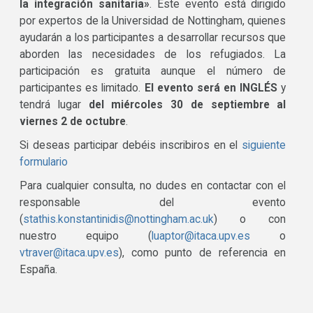
la integración sanitaria»
. Este evento está dirigido
por expertos de la Universidad de Nottingham, quienes
ayudarán a los participantes a desarrollar recursos que
aborden las necesidades de los refugiados. La
participación es gratuita aunque el número de
participantes es limitado.
El evento será en INGLÉS
y
tendrá lugar
del miércoles 30 de septiembre al
viernes 2 de octubre
.
Si deseas participar debéis inscribiros en el
siguiente
formulario
Para cualquier consulta, no dudes en contactar con el
responsable del evento
(
stathis.konstantinidis@nottingham.ac.uk
) o con
nuestro equipo (
luaptor@itaca.upv.es
o
vtraver@itaca.upv.es
), como punto de referencia en
España.