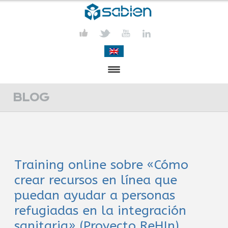
PRESENTACIÓN
BLOG
PROYECTOS
PUBLICACIONES
Training online sobre «Cómo
ACTIVIDADES
crear recursos en línea que
COMUNICACIÓN
puedan ayudar a personas
refugiadas en la integración
CONTACTA
sanitaria» (Proyecto ReHIn)