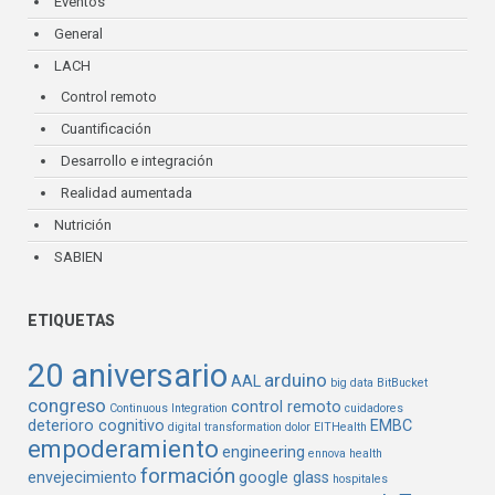
Eventos
General
LACH
Control remoto
Cuantificación
Desarrollo e integración
Realidad aumentada
Nutrición
SABIEN
ETIQUETAS
20 aniversario
arduino
AAL
big data
BitBucket
congreso
control remoto
Continuous Integration
cuidadores
deterioro cognitivo
EMBC
digital transformation
dolor
EITHealth
empoderamiento
engineering
ennova health
formación
envejecimiento
google glass
hospitales