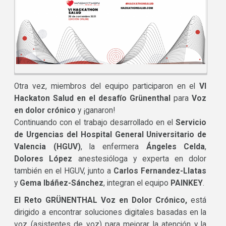
Otra vez, miembros del equipo participaron en el
VI
Hackaton Salud en el desafío Grünenthal
para
Voz
en dolor crónico
y ¡ganaron!
Continuando con el trabajo desarrollado en el
Servicio
de Urgencias del Hospital General Universitario de
Valencia (HGUV)
, la enfermera
Ángeles Celda
,
Dolores López
anestesióloga y experta en dolor
también en el HGUV, junto a
Carlos Fernandez-Llatas
y
Gema Ibáñez-Sánchez
, integran el equipo
PAINKEY
.
El Reto GRÜNENTHAL Voz en Dolor Crónico,
está
dirigido a encontrar soluciones digitales basadas en la
voz (asistentes de voz) para mejorar la atención y la