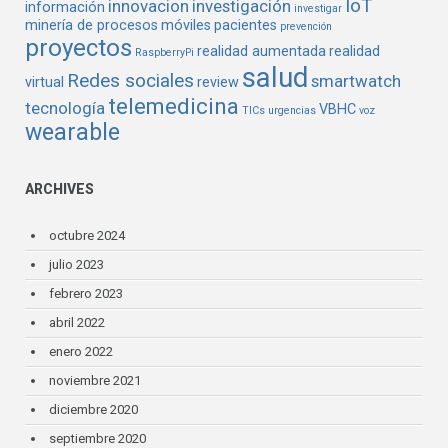
IoT
innovacion
investigación
información
investigar
minería de procesos
móviles
pacientes
prevención
proyectos
realidad aumentada
realidad
RaspberryPi
salud
Redes sociales
smartwatch
virtual
review
telemedicina
tecnología
VBHC
TICs
urgencias
voz
wearable
ARCHIVES
octubre 2024
julio 2023
febrero 2023
abril 2022
enero 2022
noviembre 2021
diciembre 2020
septiembre 2020