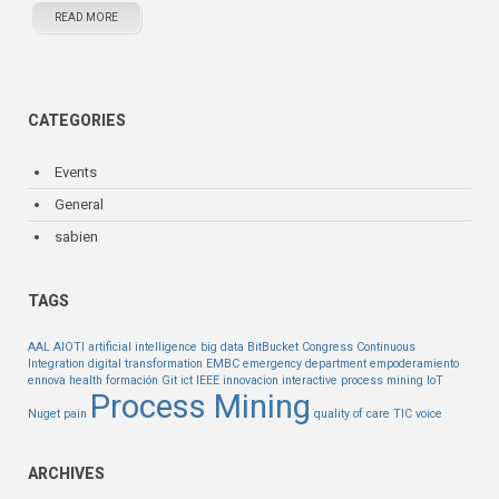
READ MORE
CATEGORIES
Events
General
sabien
TAGS
AAL
AIOTI
artificial intelligence
big data
BitBucket
Congress
Continuous
Integration
digital transformation
EMBC
emergency department
empoderamiento
ennova health
formación
Git
ict
IEEE
innovacion
interactive process mining
IoT
Process Mining
Nuget
pain
quality of care
TIC
voice
ARCHIVES