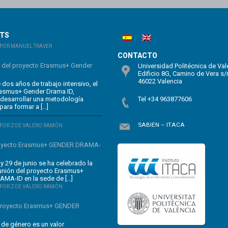
STS
POR MANUEL TRAVER
CONTACTO
n del proyecto Erasmus+ Gender
Universidad Politécnica de Val
Edificio 8G, Camino de Vera s/
46022 Valencia
dos años de trabajo intensivo, el
rasmus+ Gender Drama ID,
 desarrollar una metodología
Tel +34 963877606
para formar a […]
SABIEN – ITACA
POR ZOE VALERO RAMÓN
oyecto Erasmus+ GENDER DRAMA-
y 29 de junio se ha celebrado la
unión del proyecto Erasmus+
MA-ID en la sede de […]
POR ZOE VALERO RAMÓN
 proyecto Erasmus+ GENDER
 de género es un valor