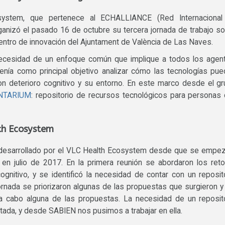
system, que pertenece al ECHALLIANCE (Red Internacional
anizó el pasado 16 de octubre su tercera jornada de trabajo s
 centro de innovación del Ajuntament de València de Las Naves.
a necesidad de un enfoque común que implique a todos los agen
enía como principal objetivo analizar cómo las tecnologías pu
on deterioro cognitivo y su entorno. En este marco desde el g
NTARIUM
: repositorio de recursos tecnológicos para personas
th Ecosystem
 desarrollado por el VLC Health Ecosystem desde que se empe
l en julio de 2017. En la primera reunión se abordaron los ret
cognitivo, y se identificó la necesidad de contar con un reposit
jornada se priorizaron algunas de las propuestas que surgieron y
 a cabo alguna de las propuestas. La necesidad de un reposit
ada, y desde SABIEN nos pusimos a trabajar en ella.