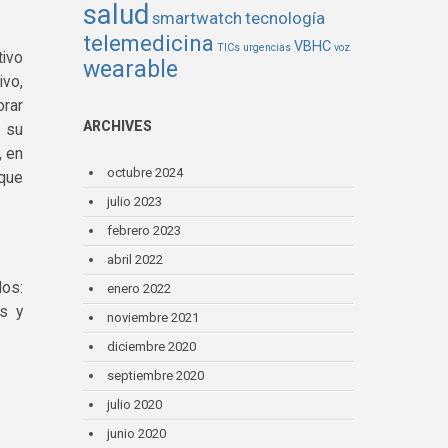
salud
smartwatch
tecnología
telemedicina
VBHC
TICs
urgencias
voz
tivo
wearable
ivo,
orar
ARCHIVES
r su
, en
octubre 2024
 que
julio 2023
febrero 2023
abril 2022
os:
enero 2022
es y
noviembre 2021
diciembre 2020
septiembre 2020
julio 2020
junio 2020