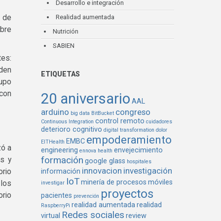
Desarrollo e integración
 de
Realidad aumentada
obre
Nutrición
SABIEN
tes:
eden
ETIQUETAS
rupo
 con
20 aniversario
AAL
arduino
congreso
big data
BitBucket
control remoto
Continuous Integration
cuidadores
deterioro cognitivo
digital transformation
dolor
empoderamiento
EMBC
EITHealth
zó a
engineering
envejecimiento
ennova health
formación
os y
google glass
hospitales
innovacion
investigación
orio
información
IoT
minería de procesos
móviles
 los
investigar
proyectos
orio
pacientes
prevención
realidad aumentada
realidad
RaspberryPi
Redes sociales
virtual
review