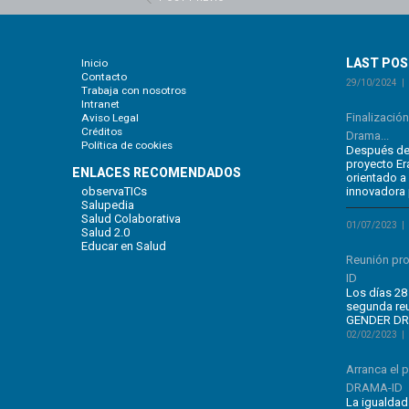
LAST PO
Inicio
Contacto
29/10/2024
Trabaja con nosotros
Intranet
Finalizació
Aviso Legal
Créditos
Drama...
Política de cookies
Después de 
proyecto E
ENLACES RECOMENDADOS
orientado a
observaTICs
innovadora 
Salupedia
Salud Colaborativa
01/07/2023
Salud 2.0
Educar en Salud
Reunión pr
ID
Los días 28 
segunda re
GENDER DRA
02/02/2023
Arranca el
DRAMA-ID
La igualdad