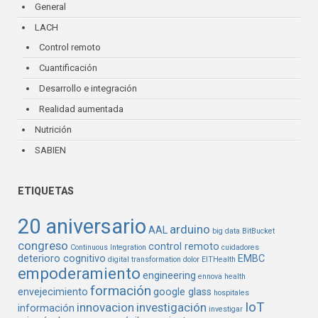
General
LACH
Control remoto
Cuantificación
Desarrollo e integración
Realidad aumentada
Nutrición
SABIEN
ETIQUETAS
20 aniversario
arduino
AAL
big data
BitBucket
congreso
control remoto
Continuous Integration
cuidadores
deterioro cognitivo
EMBC
digital transformation
dolor
EITHealth
empoderamiento
engineering
ennova health
formación
envejecimiento
google glass
hospitales
IoT
innovacion
investigación
información
investigar