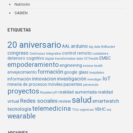
Nutrición
SABIEN
ETIQUETAS
20 aniversario
arduino
AAL
big data
BitBucket
congreso
control remoto
Continuous Integration
cuidadores
deterioro cognitivo
EMBC
digital transformation
dolor
EITHealth
empoderamiento
engineering
ennova health
formación
envejecimiento
google glass
hospitales
IoT
innovacion
investigación
información
investigar
minería de procesos
móviles
pacientes
prevención
proyectos
realidad aumentada
realidad
RaspberryPi
salud
Redes sociales
smartwatch
virtual
review
telemedicina
tecnología
VBHC
TICs
urgencias
voz
wearable