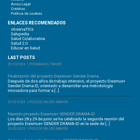
Aviso Legal
Créditos
Política de cookies
ENLACES RECOMENDADOS
observaTICs
Salupedia
Salud Colaborativa
Salud 2.0
Educar en Salud
LAST POSTS
29/10/2024
POR MANUEL TRAVER
Finalización del proyecto Erasmus+ Gender Drama...
Después de dos años de trabajo intensivo, el proyecto Erasmus+
Gender Drama ID, orientado a desarrollar una metodología
innovadora para formar a […]
01/07/2023
POR ZOE VALERO RAMÓN
Reunión proyecto Erasmus+ GENDER DRAMA-ID
Los días 28 y 29 de junio se ha celebrado la segunda reunión del
proyecto Erasmus+ GENDER DRAMA-ID en la sede de […]
02/02/2023
POR ZOE VALERO RAMÓN