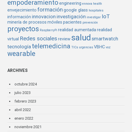
empoderamiento
engineering
ennova health
formación
envejecimiento
google glass
hospitales
IoT
innovacion
investigación
información
investigar
minería de procesos
móviles
pacientes
prevención
proyectos
realidad aumentada
realidad
RaspberryPi
salud
Redes sociales
smartwatch
virtual
review
telemedicina
tecnología
VBHC
TICs
urgencias
voz
wearable
ARCHIVES
octubre 2024
julio 2023
febrero 2023
abril 2022
enero 2022
noviembre 2021