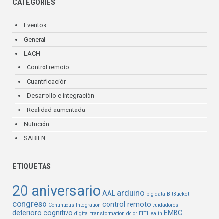
CATEGORIES
Eventos
General
LACH
Control remoto
Cuantificación
Desarrollo e integración
Realidad aumentada
Nutrición
SABIEN
ETIQUETAS
20 aniversario
arduino
AAL
big data
BitBucket
congreso
control remoto
Continuous Integration
cuidadores
deterioro cognitivo
EMBC
digital transformation
dolor
EITHealth