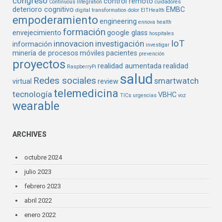
congreso
control remoto
Continuous Integration
cuidadores
deterioro cognitivo
EMBC
digital transformation
dolor
EITHealth
empoderamiento
engineering
ennova health
formación
envejecimiento
google glass
hospitales
IoT
innovacion
investigación
información
investigar
minería de procesos
móviles
pacientes
prevención
proyectos
realidad aumentada
realidad
RaspberryPi
salud
Redes sociales
smartwatch
virtual
review
telemedicina
tecnología
VBHC
TICs
urgencias
voz
wearable
ARCHIVES
octubre 2024
julio 2023
febrero 2023
abril 2022
enero 2022